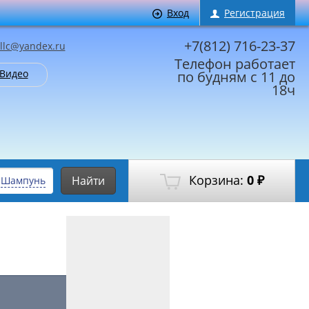
Вход
Регистрация
+7(812) 716-23-37
llc@yandex.ru
Телефон работает
Видео
по будням с 11 до
18ч
Корзина:
0
Найти
:
Шампунь
₽