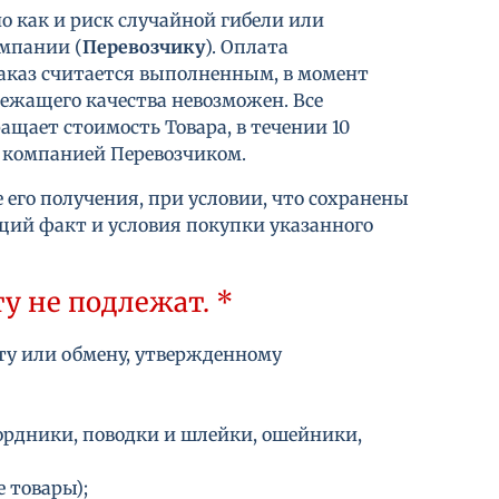
но как и риск случайной гибели или
мпании (
Перевозчику
). Оплата
аказ считается выполненным, в момент
лежащего качества невозможен. Все
щает стоимость Товара, в течении 10
а компанией Перевозчиком.
 его получения, при условии, что сохранены
ющий факт и условия покупки указанного
у не подлежат. *
ту или обмену, утвержденному
ордники, поводки и шлейки, ошейники,
е товары);