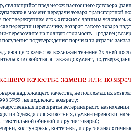
овар, являющийся предметом настоящего договора (рав
купателю
в момент передачи товара транспортной ко
м подтверждением его
Согласия
с данным условием. З
сле передачи Перевозчику возврат такого товара над
и-перевозчике на полную стоимость. Продавец возвра
 и получения подтверждения порчи или утраты заказ
надлежащего качества возможен течение 2х дней после
ебительские свойства, а также документ, подтвержда
ащего качества замене или возврат
оваров надлежащего качества, не подлежащих возвра
998 №55 , не подлежат возврату:
лекарственные препараты ветеринарного назначения;
зделия (одежда для животных, сумки-переноски, нам
 текстильной обивкой и другие товары);
одерки, колтунорезы, когтерезы, и другие аналогичны