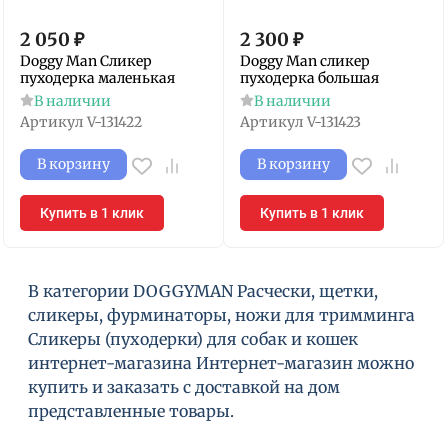
2 050
₽
2 300
₽
Doggy Man Сликер
Doggy Man сликер
пуходерка маленькая
пуходерка большая
В наличии
В наличии
Артикул
V-131422
Артикул
V-131423
В корзину
В корзину
Купить в 1 клик
Купить в 1 клик
В категории DOGGYMAN Расчески, щетки,
сликеры, фурминаторы, ножи для тримминга
Сликеры (пуходерки) для собак и кошек
интернет-магазина Интернет-магазин можно
купить и заказать с доставкой на дом
представленные товары.