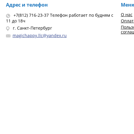
Адрес и телефон
Мен
О нас
+7(812) 716-23-37 Телефон работает по будням с
11 до 18ч
Оплат
Польз
г. Санкт-Петербург
согла
magichappy.llc@yandex.ru