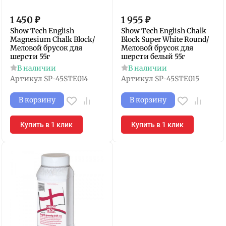
1 450
₽
1 955
₽
Show Tech English
Show Tech English Chalk
Magnesium Chalk Block/
Block Super White Round/
Меловой брусок для
Меловой брусок для
шерсти 55г
шерсти белый 55г
В наличии
В наличии
Артикул
SP-45STE014
Артикул
SP-45STE015
В корзину
В корзину
Купить в 1 клик
Купить в 1 клик