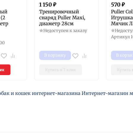
1 150
₽
570
₽
ный
Тренировочный
Puller Col
 (2
снаряд Puller Maxi,
Игрушка
метр
диаметр 28см
Мячик Л
Недоступен к заказу
Недосту
Артикул
И
600
В корзину
В корзи
лик
Купить в 1 клик
Купить 
бак и кошек интернет-магазина Интернет-магазин мо