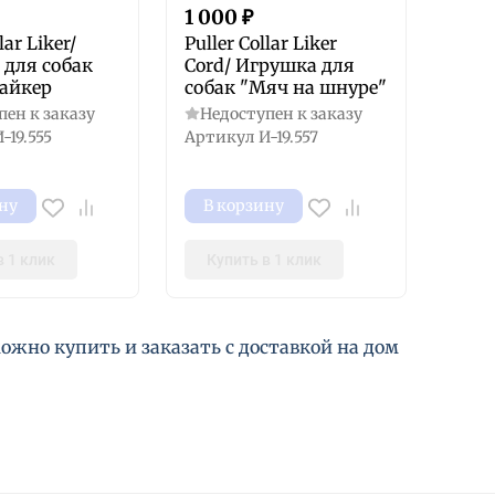
1 000
₽
lar Liker/
Puller Collar Liker
 для собак
Cord/ Игрушка для
айкер
собак "Мяч на шнуре"
пен к заказу
Недоступен к заказу
-19.555
Артикул
И-19.557
ну
В корзину
в 1 клик
Купить в 1 клик
жно купить и заказать с доставкой на дом