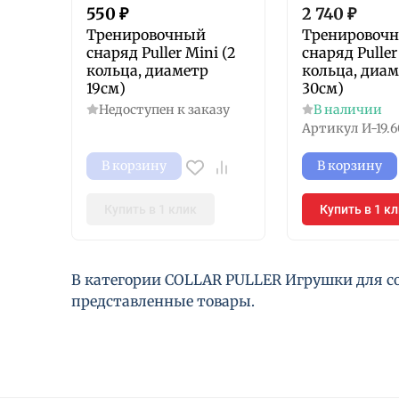
550
₽
2 740
₽
Тренировочный
Тренировоч
снаряд Puller Mini (2
снаряд Puller
кольца, диаметр
кольца, диа
19см)
30см)
Недоступен к заказу
В наличии
Артикул
И-19.
В корзину
В корзину
Купить в 1 клик
Купить в 1 к
В категории COLLAR PULLER Игрушки для со
представленные товары.