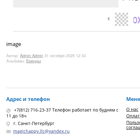
image
Автор:
Admin Admin
31 октября 2025 12:33
Альбомы:
Бренды
Адрес и телефон
Мен
О нас
+7(812) 716-23-37 Телефон работает по будням с
11 до 18ч
Оплат
Польз
г. Санкт-Петербург
согла
magichappy.llc@yandex.ru