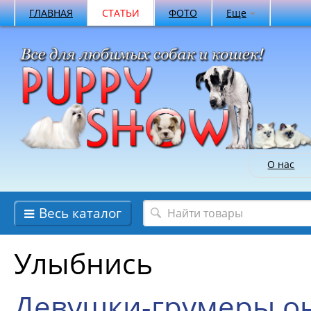
ГЛАВНАЯ
СТАТЬИ
ФОТО
Еще
О нас
Весь каталог
Улыбнись
Девушки-грумеры они