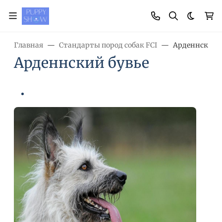
Темная
Главная
Стандарты пород собак FCI
Арденнский 
Арденнский бувье