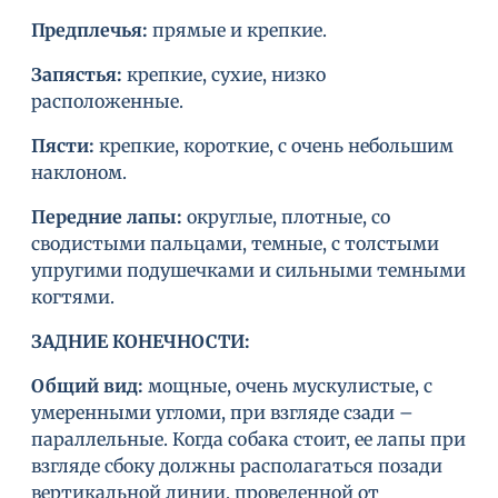
Предплечья
:
прямые и крепкие.
Запястья
:
крепкие, сухие, низко
расположенные.
Пясти
:
крепкие, короткие, с очень небольшим
наклоном.
Передние лапы
:
округлые, плотные, со
сводистыми пальцами, темные, с толстыми
упругими подушечками и сильными темными
когтями.
ЗАДНИЕ КОНЕЧНОСТИ
:
Общий вид
:
мощные, очень мускулистые, с
умеренными угломи, при взгляде сзади –
параллельные. Когда собака стоит, ее лапы при
взгляде сбоку должны располагаться позади
вертикальной линии, проведенной от