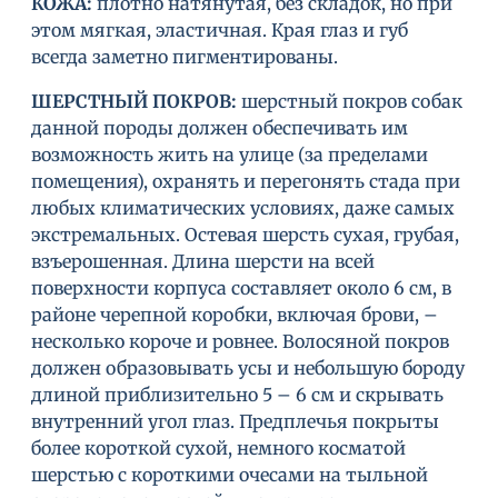
КОЖА
:
плотно натянутая, без складок, но при
этом мягкая, эластичная. Края глаз и губ
всегда заметно пигментированы.
ШЕРСТНЫЙ ПОКРОВ:
шерстный покров собак
данной породы должен обеспечивать им
возможность жить на улице (за пределами
помещения), охранять и перегонять стада при
любых климатических условиях, даже самых
экстремальных. Остевая шерсть сухая, грубая,
взъерошенная. Длина шерсти на всей
поверхности корпуса составляет около 6 см, в
районе черепной коробки, включая брови, –
несколько короче и ровнее. Волосяной покров
должен образовывать усы и небольшую бороду
длиной приблизительно 5 – 6 см и скрывать
внутренний угол глаз. Предплечья покрыты
более короткой сухой, немного косматой
шерстью с короткими очесами на тыльной