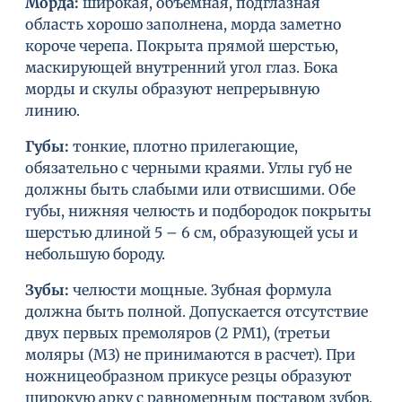
Морда:
широкая, объемная, подглазная
область хорошо заполнена, морда заметно
короче черепа. Покрыта прямой шерстью,
маскирующей внутренний угол глаз. Бока
морды и скулы образуют непрерывную
линию.
Губы:
тонкие, плотно прилегающие,
обязательно с черными краями. Углы губ не
должны быть слабыми или отвисшими. Обе
губы, нижняя челюсть и подбородок покрыты
шерстью длиной 5 – 6 см, образующей усы и
небольшую бороду.
Зубы:
челюсти мощные. Зубная формула
должна быть полной. Допускается отсутствие
двух первых премоляров (2 РМ1), (третьи
моляры (М3) не принимаются в расчет). При
ножницеобразном прикусе резцы образуют
широкую арку с равномерным поставом зубов.