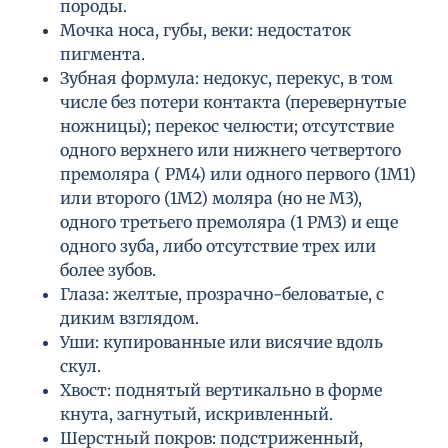
породы.
Мочка носа, губы, веки: недостаток
пигмента.
Зубная формула: недокус, перекус, в том
числе без потери контакта (перевернутые
ножницы); перекос челюсти; отсутствие
одного верхнего или нижнего четвертого
премоляра ( РМ4) или одного первого (1М1)
или второго (1М2) моляра (но не М3),
одного третьего премоляра (1 РМ3) и еще
одного зуба, либо отсутствие трех или
более зубов.
Глаза: желтые, прозрачно-беловатые, с
диким взглядом.
Уши: купированные или висячие вдоль
скул.
Хвост: поднятый вертикально в форме
кнута, загнутый, искривленный.
Шерстный покров: подстриженный,