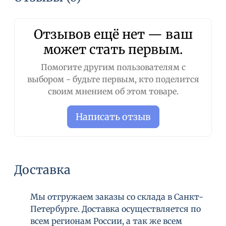
образования однородный пены. Смойте и
нанесите повторно, если в этом
необходимость. Для достижения наилучшего
Отзывов ещё нет — ваш
результата воспользуйтесь полной линейкой
может стать первым.
продуктов HYDRA LUIZ RENATO Collection.
Помогите другим пользователям с
выбором - будьте первым, кто поделится
Состав:
Water, Sodium Laureth Sulfate,
своим мнением об этом товаре.
Cocamidopropyl Betaine, Lauryl Glucoside, PEG-7
Glyceryl Cocoate, Fragrance, Betaine,
Написать отзыв
Polyquaternium-39, Saccharomyces Ferment,
Porphyra Umbilicalis Extract, Preservatives, Persea
Gratissima (Avocado) Oil, Mangifera Indica
(Mango) Seed Butter.
Доставка
Мы отгружаем заказы со склада в Санкт-
Петербурге. Доставка осуществляется по
всем регионам России, а так же всем