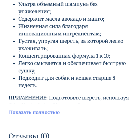
Ультра объемный шампунь без
утяжеления;
Содержит масла авокадо и манго;
Жизненная сила благодаря
инновационным ингредиентам;
Густая, упругая шерсть, за которой легко
ухаживать;
Концентрированная формула 1 к 10;
Легко смывается и обеспечивает быструю
сушку;
Подходит для собак и кошек старше 8
недель.
ПРИМЕНЕНИЕ:
Подготовьте шерсть, используя
Odor Neutralizing Shampoo. Затем разведите
одну часть HYDRA HYDRA LUIZ RENATO
Показать полностью
SHAMPOO в 10 частях воды и нанесите на
влажную шерсть. Распределите шампунь на
шерсти массажными движениями до
Отзывы (0)