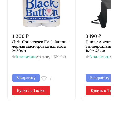
3 200
₽
3 190
₽
Chris Christensen Black Button -
Hunter Автогамак
черная маскировка для носа
универсальный 
2*30мл
140*145 см
В наличии
Артикул
КК-019
В наличии
Арт
В корзину
В корзину
Купить в 1 клик
Купить в 1 кли