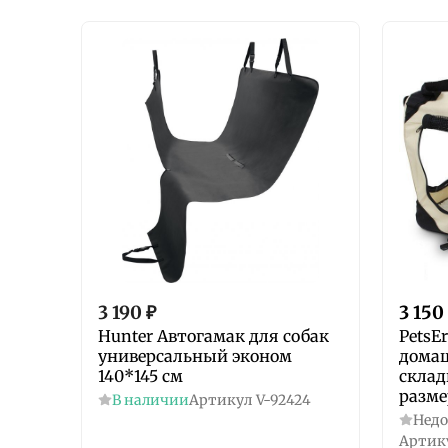
3 190
₽
3 150
Hunter Автогамак для собак
PetsE
универсальный эконом
дома
140*145 см
склад
разме
В наличии
Артикул
V-92424
Недо
Артик