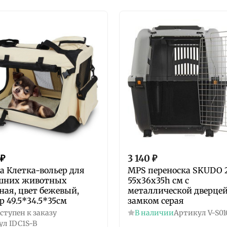
₽
3 140
₽
ra Клетка-вольер для
MPS переноска SKUDO 
шних животных
55х36х35h см с
ная, цвет бежевый,
металлической дверцей
р 49.5*34.5*35см
замком серая
ступен к заказу
В наличии
Артикул
V-S0
ул
IDC1S-B