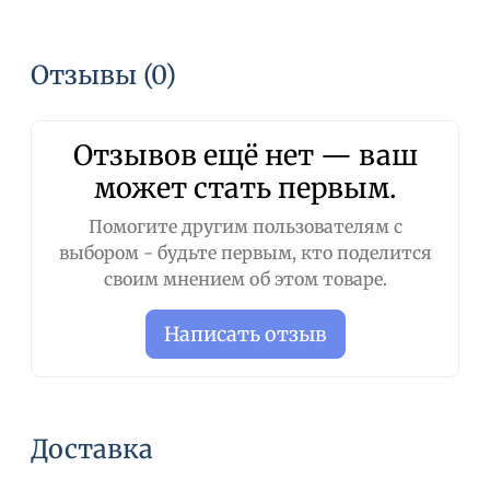
Способ применения:
при распылении
держать флакон на расстоянии 20-25 см от
Отзывы (0)
шерсти. Поднять шерсть и тщательно
обработать спреем для объема и текстуры.
Можно использовать после укладки для
Отзывов ещё нет — ваш
фиксации. Во время распыления закрыть
может стать первым.
полотенцем глаза животного.
Помогите другим пользователям с
выбором - будьте первым, кто поделится
своим мнением об этом товаре.
Написать отзыв
Доставка