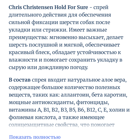
Chris Christensen Hold For Sure
- спрей
длительного действия для обеспечения
сильной фиксации шерсти собак после
укладки или стрижки. Имеет важные
преимущества: мгновенно высыхает, делает
шерсть послушной и мягкой, обеспечивает
красивый блеск, обладает устойчивостью к
влажности и помогает сохранить укладку в
сырую или дождливую погоду.
В состав
спрея входит натуральное алое вера,
содержащее большое количество полезных
веществ, таких как: аллантоин, бета каротин,
мощные антиоксиданты, фитонциды,
витамины A, B1, B2, B3, B5, B6, B12, C, E, холин и
фолиевая кислота, а также имеющее
солнцезащитные свойства, что помогает
защитить кожу и шерсть животных от УФ-
Показать полностью
лучей.