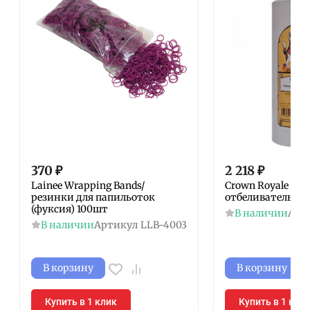
370
₽
2 218
₽
Lainee Wrapping Bands/
Crown Royale Whi
резинки для папильоток
отбеливатель дл
(фуксия) 100шт
В наличии
Арт
В наличии
Артикул
LLB-4003
В корзину
В корзину
Купить в 1 клик
Купить в 1 кли