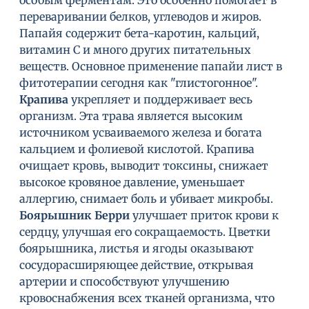
особым ферментам. Это особенно помогает в
переваривании белков, углеводов и жиров.
Папайя содержит бета-каротин, кальций,
витамин С и много других питательных
веществ. Основное применение папайи лист в
фитотерапии сегодня как "глистогонное".
Крапива
укрепляет и поддерживает весь
организм. Эта трава является высоким
источником усваиваемого железа и богата
кальцием и фолиевой кислотой. Крапива
очищает кровь, выводит токсины, снижает
высокое кровяное давление, уменьшает
аллергию, снимает боль и убивает микробы.
Боярышник Берри
улучшает приток крови к
сердцу, улучшая его сокращаемость. Цветки
боярышника, листья и ягоды оказывают
сосудорасширяющее действие, открывая
артерии и способствуют улучшению
кровоснабжения всех тканей организма, что