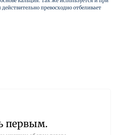
снове кальция. Так же используется и при
 действительно превосходно отбеливает
ь первым.