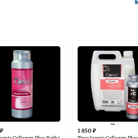
₽
1 850
₽
conic Collagen Plus Bath/
True Iconic Collagen Plus