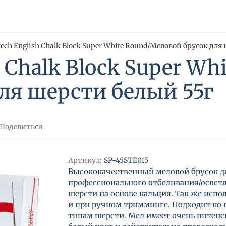
ech English Chalk Block Super White Round/Меловой брусок для
 Chalk Block Super Whi
ля шерсти белый 55г
Поделиться
Артикул:
SP-45STE015
Высококачественный меловой брусок д
профессионального отбеливания/освет
шерсти на основе кальция. Так же испо
и при ручном тримминге. Подходит ко 
типам шерсти. Мел имеет очень интен