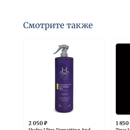
Смотрите также
2 050
₽
1 850
Hydra Ultra Dematting And
True I