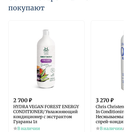
покупают
2 700
₽
3 270
₽
HYDRA VEGAN FOREST ENERGY
Chris Christensen
CONDITIONER/ Увлажняющий
In Conditioning S
кондиционер с экстрактом
Несмываемый у
Гуараны 1л
спрей-кондицио
В наличии
В наличии
Арт