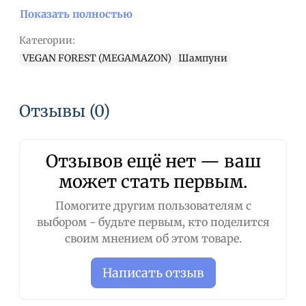
образования однородный пены. Смойте и
Показать полностью
нанесите повторно, если в этом
Категории:
необходимость. Разведите кондиционер
HYDRA VEGAN FOREST ENERGY CONDITIONER в
VEGAN FOREST (MEGAMAZON)
Шампуни
пропорции 1 к 4, равномерно массажными
движениями распределите кондиционер по
всей длине волос, после этого тщательно
Отзывы (0)
смойте и высушите животное как обычно.
Завершающим штрихом нанесите парфюм
HYDRA VEGAN FOREST ENERGY COLOGNE на
Отзывов ещё нет — ваш
сухую шерсть.
может стать первым.
Помогите другим пользователям с
выбором - будьте первым, кто поделится
своим мнением об этом товаре.
Написать отзыв