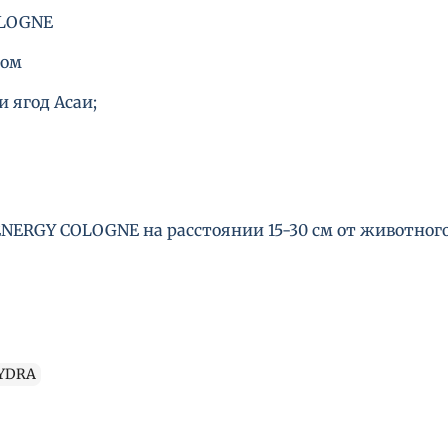
OLOGNE
том
 ягод Асаи;
RGY COLOGNE на расстоянии 15-30 см от животного.
YDRA