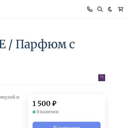
Темная
 / Парфюм с
рмулой и
1 500
₽
В наличии