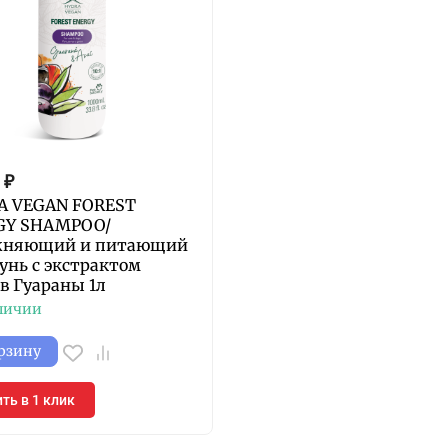
₽
A VEGAN FOREST
GY SHAMPOO/
жняющий и питающий
нь с экстрактом
в Гуараны 1л
личии
орзину
ть в 1 клик