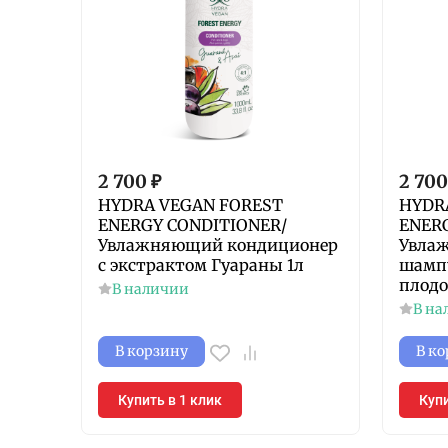
2 700
₽
2 700
HYDRA VEGAN FOREST
HYDR
ENERGY CONDITIONER/
ENER
Увлажняющий кондиционер
Увла
с экстрактом Гуараны 1л
шампу
плодо
В наличии
В на
В корзину
В к
Купить в 1 клик
Купи