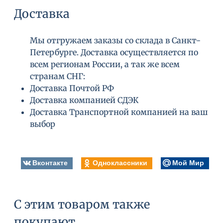
хотите придать объем.
Доставка
Высушите феном обработанные участки,
расчесывая шерсть в направлении, в котором
Мы отгружаем заказы со склада в Санкт-
она будет лежать.
Петербурге. Доставка осуществляется по
всем регионам России, а так же всем
Для получения более плотной текстуры, как,
странам СНГ:
например, у терьеров, применяйте Crown
Доставка Почтой РФ
Royale Bodifier не разведенным, или
Доставка компанией СДЭК
разведенным в пропорции 1 часть Crown Royale
Доставка Транспортной компанией на ваш
Bodifier к 3 частям воды.
выбор
Вконтакте
Одноклассники
Мой Мир
С этим товаром также
покупают