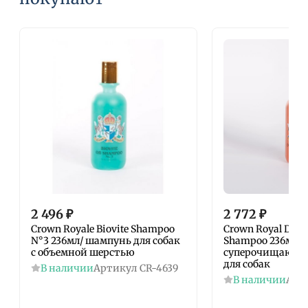
2 496
₽
2 772
₽
Crown Royale Biovite Shampoo
Crown Royal Deep
N°3 236мл/ шампунь для собак
Shampoo 236мл/
c объемной шерстью
суперочищающи
для собак
В наличии
Артикул
CR-4639
В наличии
Арт