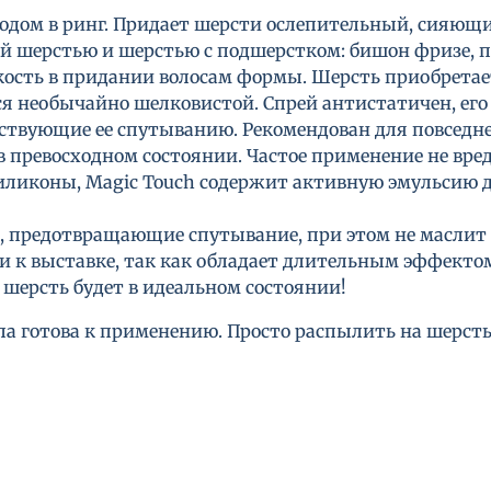
ом в ринг. Придает шерсти ослепительный, сияющий б
й шерстью и шерстью с подшерстком: бишон фризе, пу
гкость в придании волосам формы. Шерсть приобретае
тся необычайно шелковистой. Спрей антистатичен, е
твующие ее спутыванию. Рекомендован для повседн
 превосходном состоянии. Частое применение не вред
ликоны, Magic Touch содержит активную эмульсию дл
 предотвращающие спутывание, при этом не маслит ш
и к выставке, так как обладает длительным эффектом
о шерсть будет в идеальном состоянии!
 готова к применению. Просто распылить на шерсть 