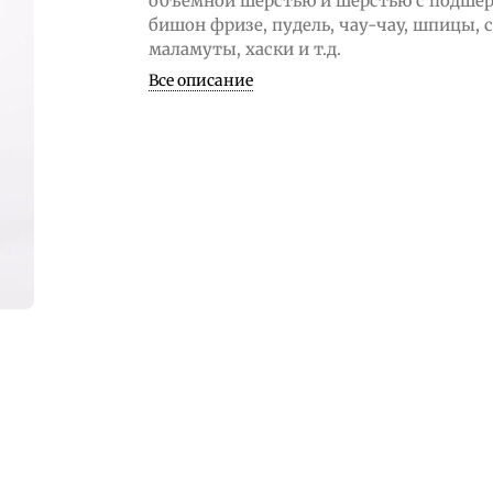
объемной шерстью и шерстью с подшер
бишон фризе, пудель, чау-чау, шпицы, 
маламуты, хаски и т.д.
Все описание