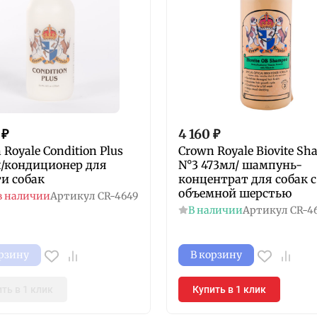
₽
4 160
₽
 Royale Condition Plus
Crown Royale Biovite S
/кондиционер для
N°3 473мл/ шампунь-
и собак
концентрат для собак c
объемной шерстью
в наличии
Артикул
CR-4649
В наличии
Артикул
CR-4
орзину
В корзину
ть в 1 клик
Купить в 1 клик