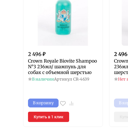
2 496
₽
2 496
Crown Royale Biovite Shampoo
Crown
N°3 236мл/ шампунь для
236мл
собак c объемной шерстью
шерст
В наличии
Артикул
CR-4639
Нет 
В корзину
В к
Купить в 1 клик
Купи