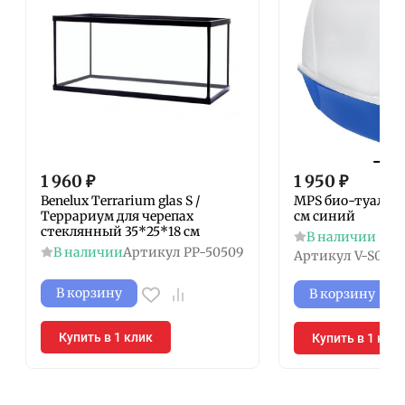
1 960
₽
1 950
₽
Benelux Terrarium glas S /
MPS био-туалет 
Террариум для черепах
см синий
стеклянный 35*25*18 см
В наличии
В наличии
Артикул
PP-50509
Артикул
V-S0701
В корзину
В корзину
Купить в 1 клик
Купить в 1 кли