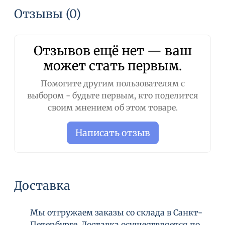
Инструкция по эксплуатации:
Отзывы (0)
1. Откройте кран регулятора потока воды
2. Опустите шланг в ведро
Отзывов ещё нет — ваш
может стать первым.
3. Погрузите сифон в воду
4. Быстро опускайте и поднимайте сифон до
Помогите другим пользователям с
тех пор, пока вода не начнет течь.
выбором - будьте первым, кто поделится
своим мнением об этом товаре.
Написать отзыв
Доставка
Мы отгружаем заказы со склада в Санкт-
Петербурге. Доставка осуществляется по