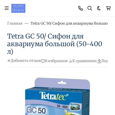
Темная
Главная
Tetra GC 50/ Сифон для аквариума большой (5
Tetra GC 50/ Сифон для
аквариума большой (50-400
л)
Добавить отзыв
В избранное
К сравнению
Подели