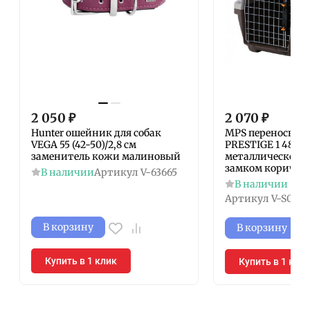
2 050
₽
2 070
₽
Hunter ошейник для собак
MPS переноска 
VEGA 55 (42-50)/2,8 см
PRESTIGE 1 48х31,
заменитель кожи малиновый
металлической д
замком коричне
В наличии
Артикул
V-63665
В наличии
Артикул
V-S0116
В корзину
В корзину
Купить в 1 клик
Купить в 1 кли