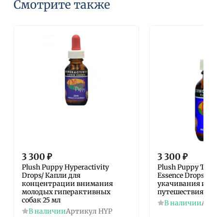
Смотрите также
3 300
₽
3 300
₽
Plush Puppy Hyperactivity
Plush Puppy Trave
Drops/ Капли для
Essence Drops/ К
концентрации внимания
укачивания и т
молодых гиперактивных
путешествиях 25
собак 25 мл
В наличии
Арт
В наличии
Артикул
HYP