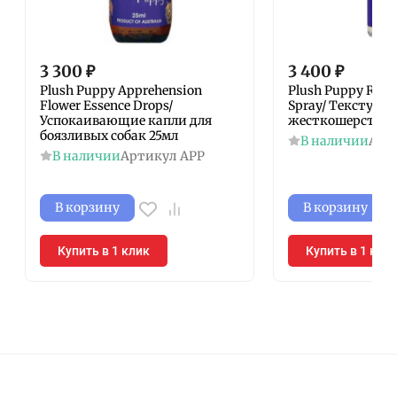
3 300
₽
3 400
₽
Plush Puppy Apprehension
Plush Puppy Ruffy
Flower Essence Drops/
Spray/ Текстурн
Успокаивающие капли для
жесткошерстных 
боязливых собак 25мл
В наличии
Арт
В наличии
Артикул
APP
В корзину
В корзину
Купить в 1 клик
Купить в 1 кли