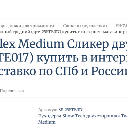
торы, ножи для тримминга
Сликеры (пуходерки)
SHOW
нний средний (арт. 25STE017) купить в интернет-магазине pu
Flex Medium Сликер д
STE017) купить в инте
ставко по СПб и Росси
Поделиться
Артикул:
SP-25STE017
Пуходерка Show Tech двухсторонняя Tw
Medium