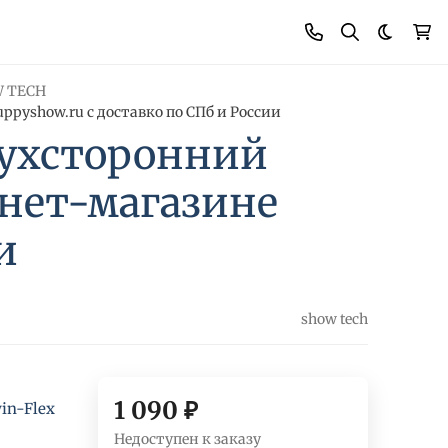
Темная
 TECH
ppyshow.ru с доставко по СПб и России
вухсторонний
рнет-магазине
и
show tech
1 090
₽
in-Flex
Недоступен к заказу