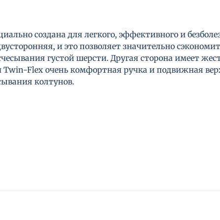
циально создана для легкого, эффективного и безболе
 двусторонняя, и это позволяет значительно сэкономи
счесывания густой шерсти. Другая сторона имеет жес
 Twin-Flex очень комфортная ручка и подвижная верх
сывания колтунов.