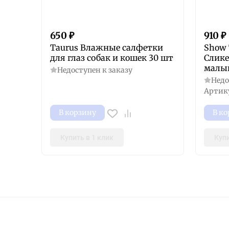
650
₽
910
₽
Taurus Влажные салфетки
Show 
для глаз собак и кошек 30 шт
Слике
малый
Недоступен к заказу
Недо
Артик
В корзину
В к
Купить в 1 клик
Купи