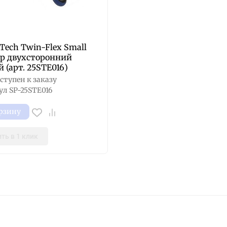
Tech Twin-Flex Small
р двухсторонний
 (арт. 25STE016)
ступен к заказу
ул
SP-25STE016
орзину
ть в 1 клик