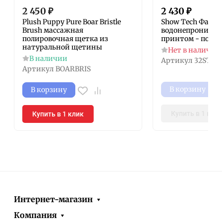
2 450
₽
2 430
₽
Plush Puppy Pure Boar Bristle
Show Tech Фарту
Brush массажная
водонепроницае
полировочная щетка из
принтом - пород
натуральной щетины
Нет в наличии
В наличии
Артикул
32STE0
Артикул
BOARBRIS
В корзину
В корзину
Купить в 1 кли
Купить в 1 клик
Интернет-магазин
Компания