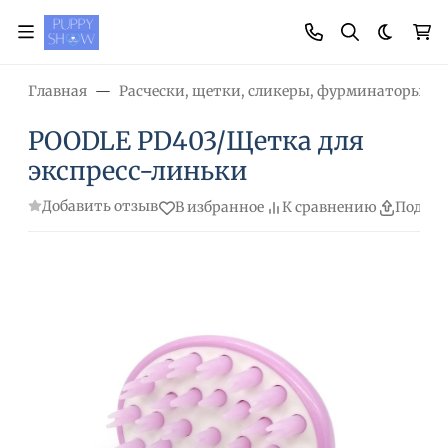
Темная
Главная
Расчески, щетки, сликеры, фурминаторы, н
POODLE PD403/Щетка для
экспресс-линьки
Добавить отзыв
В избранное
К сравнению
Подели