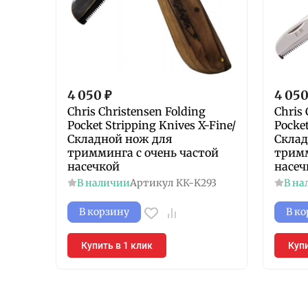
4 050
₽
4 05
Chris Christensen Folding
Chris 
Pocket Stripping Knives X-Fine/
Pocket
Складной нож для
Склад
тримминга с очень частой
тримм
насечкой
насеч
В наличии
Артикул
КК-K293
В на
В корзину
В к
Купить в 1 клик
Купи