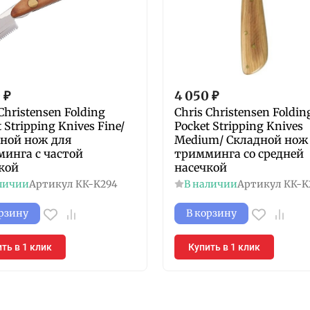
0
₽
4 050
₽
Christensen Folding
Chris Christensen Foldin
 Stripping Knives Fine/
Pocket Stripping Knives
ной нож для
Medium/ Складной нож
инга с частой
тримминга со средней
кой
насечкой
личии
Артикул
КК-K294
В наличии
Артикул
КК-K
орзину
В корзину
ть в 1 клик
Купить в 1 клик