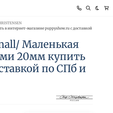
Темная
HRISTENSEN
ить в интернет-магазине puppyshow.ru с доставкой
mall/ Маленькая
ами 20мм купить
ставкой по СПб и