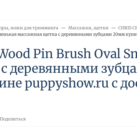
торы, ножи для тримминга
Массажки, щетки
CHRIS C
/ Маленькая массажная щетка с деревянными зубцами 20мм куп
 Wood Pin Brush Oval S
 с деревянными зубц
ине puppyshow.ru с до
Поделиться