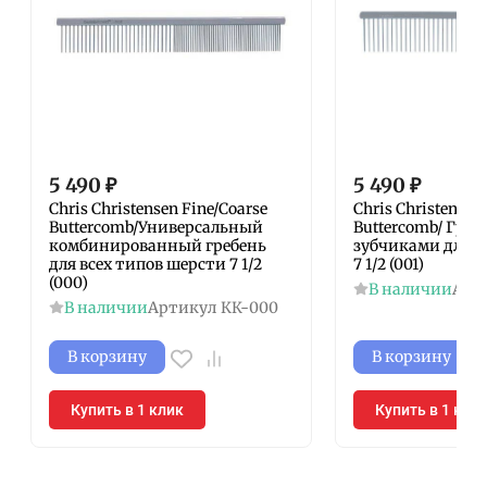
5 490
₽
5 490
₽
Chris Christensen Fine/Coarse
Chris Christensen
Buttercomb/Универсальный
Buttercomb/ Греб
комбинированный гребень
зубчиками для 
для всех типов шерсти 7 1/2
7 1/2 (001)
(000)
В наличии
Арт
В наличии
Артикул
КК-000
В корзину
В корзину
Купить в 1 клик
Купить в 1 кли