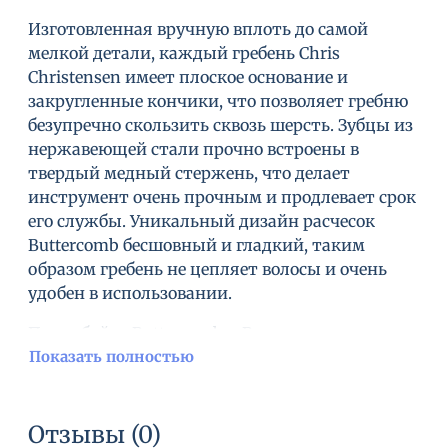
Изготовленная вручную вплоть до самой
мелкой детали, каждый гребень Chris
Christensen имеет плоское основание и
закругленные кончики, что позволяет гребню
безупречно скользить сквозь шерсть. Зубцы из
нержавеющей стали прочно встроены в
твердый медный стержень, что делает
инструмент очень прочным и продлевает срок
его службы. Уникальный дизайн расчесок
Buttercomb бесшовный и гладкий, таким
образом гребень не цепляет волосы и очень
удобен в использовании.
Попробуйте Buttercomb и Вы не захотите
пользоваться другими расческами.
Показать полностью
Длина гребня около 19 см Длина зубцов
примерно 4 см Расстояние между зубцами
Отзывы (0)
примерно 6 мм.