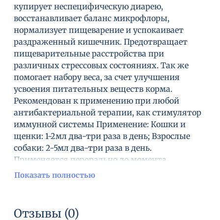
купирует неспецифическую диарею,
восстанавливает баланс микрофлоры,
нормализует пищеварение и успокаивает
раздраженный кишечник. Предотвращает
пищеварительные расстройства при
различных стрессовых состояниях. Так же
помогает набору веса, за счет улучшения
усвоения питательных веществ корма.
Рекомендован к применению при любой
антибактериальной терапии, как стимулятор
иммунной системы Применение: Кошки и
щенки: 1-2мл два-три раза в день; Взрослые
собаки: 2-5мл два-три раза в день.
Применяется перорально до момента
достижения положительного эффекта или как
Показать полностью
предписано ветеринарным врачом
Противопоказаний нет. Состав: Соевое масло,
каолин, Preplex (пребиотик), пектин,
Отзывы (0)
искусственный ароматизатор со вкусом