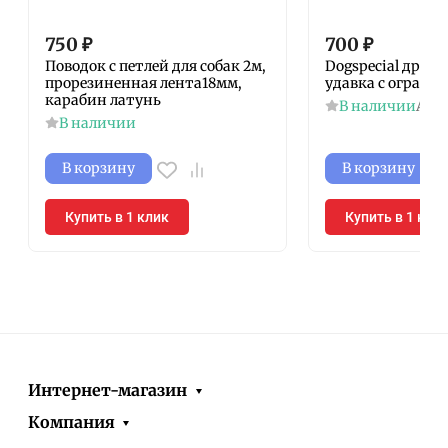
750
₽
700
₽
Поводок с петлей для собак 2м,
Dogspecial дрес
прорезиненная лента18мм,
удавка с ограни
карабин латунь
В наличии
Арт
В наличии
В корзину
В корзину
Купить в 1 клик
Купить в 1 кли
Интернет-магазин
Компания