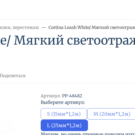
илки, перестежки
Cortina Leash White/ Мягкий светоотр
ite/ Мягкий светоот
Поделиться
Артикул:
PP-48482
Выберите артикул:
S (15мм*1,2м)
M (20мм*1,2м)
L (25мм*1,2м)
Мягкие, но очень прочные поводки из