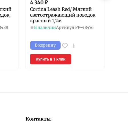
4 340
₽
4 34
ягкий
Cortina Leash Red/ Мягкий
Corti
док,
светоотражающий поводок
Мягк
красный 1,2м
пово
1,2м
8488
В наличии
Артикул
PP-48476
В н
В корзину
В к
Купить в 1 клик
Куп
Контакты