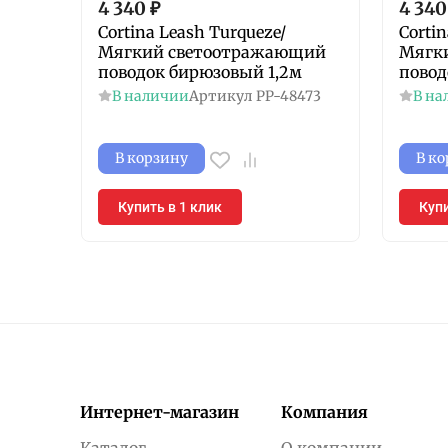
4 340
₽
4 340
Cortina Leash Turqueze/
Corti
Мягкий светоотражающий
Мягк
поводок бирюзовый 1,2м
повод
В наличии
Артикул
PP-48473
В на
В корзину
В к
Купить в 1 клик
Купи
Интернет-магазин
Компания
Каталог
О компании