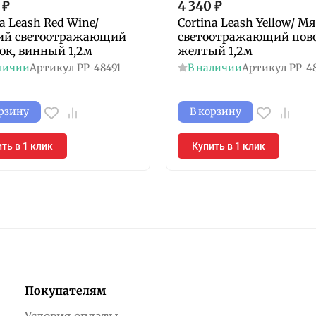
₽
4 340
₽
na Leash Red Wine/
Cortina Leash Yellow/ М
ий светоотражающий
светоотражающий пово
ок, винный 1,2м
желтый 1,2м
личии
Артикул
PP-48491
В наличии
Артикул
PP-4
орзину
В корзину
ть в 1 клик
Купить в 1 клик
Покупателям
Условия оплаты