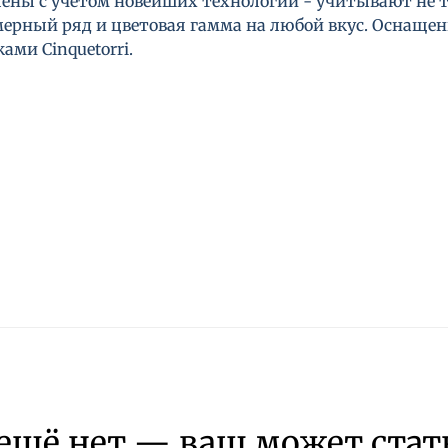
ены с учетом новейших технологий - учитывают не то
мерный ряд и цветовая гамма на любой вкус. Оснаще
ми Cinquetorri.
ещё нет — ваш может стат