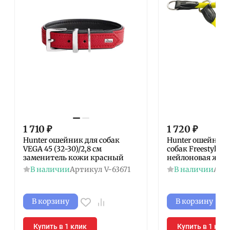
1 710
₽
1 720
₽
Hunter ошейник для собак
Hunter ошейник-
VEGA 45 (32-30)/2,8 см
собак Freestyle Ne
заменитель кожи красный
нейлоновая жел
В наличии
Артикул
V-63671
В наличии
Арт
В корзину
В корзину
Купить в 1 клик
Купить в 1 кли