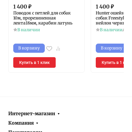
1 400
₽
1 400
₽
Поводок с петлей для собак
Hunter ошейник-
10м, прорезиненная
собак Freestyle 3
лента18мм, карабин латунь
нейлон черный
В наличии
В наличии
Арт
В корзину
В корзину
Купить в 1 клик
Купить в 1 кли
Интернет-магазин
Компания