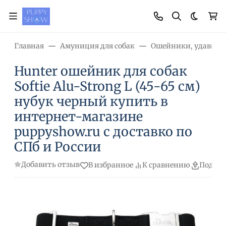
Темная
Главная
Амуниция для собак
Ошейники, удавки
Hunter ошейник для собак
Softie Alu-Strong L (45-65 см)
нубук черный купить в
интернет-магазине
puppyshow.ru с доставко по
СПб и России
Добавить отзыв
В избранное
К сравнению
Подели