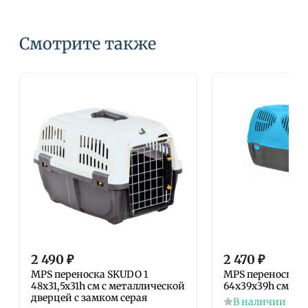
Смотрите также
2 490
₽
2 470
₽
MPS переноска SKUDO 1
MPS переноска SI
48х31,5х31h см с металлической
64х39х39h см гол
дверцей с замком серая
В наличии