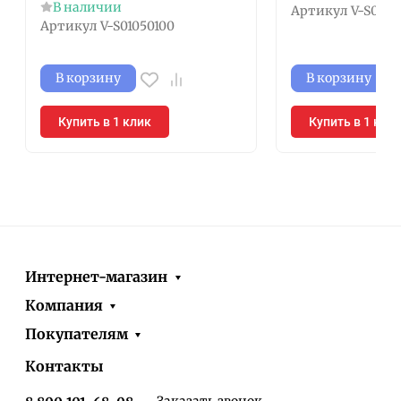
В наличии
Артикул
V-S0101
Артикул
V-S01050100
В корзину
В корзину
Купить в 1 клик
Купить в 1 кли
Интернет-магазин
Компания
Покупателям
Контакты