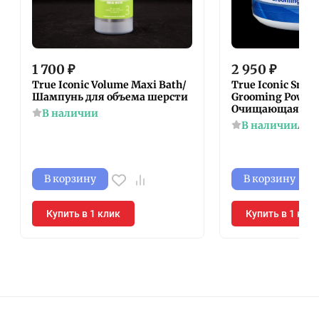
1 700
₽
2 950
₽
True Iconic Volume Maxi Bath/
True Iconic Snow
Шампунь для объема шерсти
Grooming Powde
Очищающая пуд
В наличии
В наличии
Арт
В корзину
В корзину
Купить в 1 клик
Купить в 1 кли