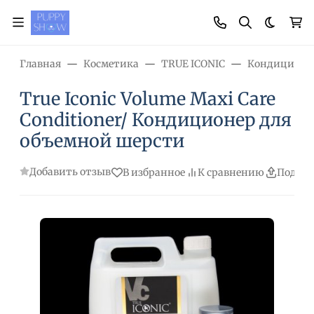
Темная
Главная
Косметика
TRUE ICONIC
Кондиционе
True Iconic Volume Maxi Care
Conditioner/ Кондиционер для
объемной шерсти
Добавить отзыв
В избранное
К сравнению
Подели