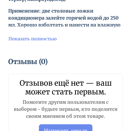
Применение:
две столовые ложки
кондиционера залейте горячей водой до 250
мл. Хорошо взболтать и нанести на влажную
шерсть. Тщательно втиреть. Для достижения
наилучших результатов, оставьте на 5-10
Показать полностью
минут, затем смойте.
Для очень поврежденной или сухой шерсти,
Отзывы (0)
использовать в неразбавленном виде.
Отзывов ещё нет — ваш
может стать первым.
Помогите другим пользователям с
выбором - будьте первым, кто поделится
своим мнением об этом товаре.
Написать отзыв