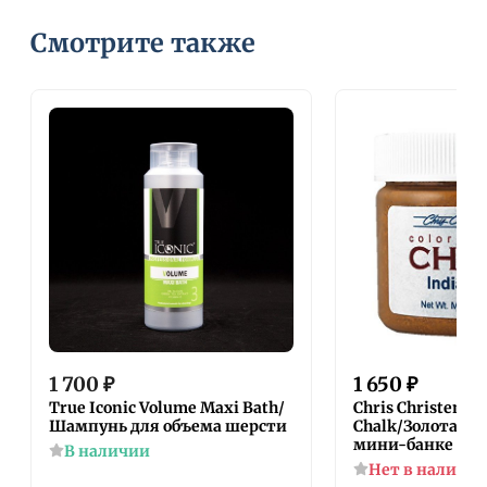
Смотрите также
1 700
₽
1 650
₽
True Iconic Volume Maxi Bath/
Chris Christensen
Шампунь для объема шерсти
Chalk/Золотая И
мини-банке
В наличии
Нет в наличи