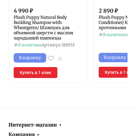
4 990
₽
2 890
₽
Plush Puppy Natural Body
Plush Puppy Natur
Building Shampoo with
Conditioner/ Кон
Wheatgerm/ Шампунь для
протеинами шел
объемной шерсти с маслом
В наличии
Арт
зародышей пшеницы
В наличии
Артикул
SH053
В корзину
В корзину
Купить в 1 кли
Купить в 1 клик
Интернет-магазин
Компания