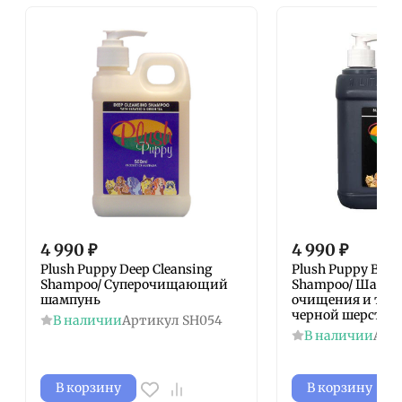
4 990
₽
4 990
₽
Plush Puppy Deep Cleansing
Plush Puppy Black
Shampoo/ Суперочищающий
Shampoo/ Шампу
шампунь
очищения и тон
черной шерсти 5
В наличии
Артикул
SH054
В наличии
Арт
В корзину
В корзину