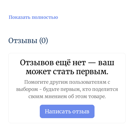
Показать полностью
Применение:
Развести водой в соотношении
1:10 (обычное мытье). Хорошо намочите шерсть,
нанесите на всю собаку или необходимые
Отзывы (0)
области, тщательно помассируйте, пока
шампунь не вспенится, а затем тщательно
смойте водой.
Отзывов ещё нет — ваш
Для максимальных результатов нанесите
не
может стать первым.
разбавленный
шампунь на нужный вам
участок, вспеньте его массирующими
Помогите другим пользователям с
движениями, затем тщательно смойте водой.
выбором - будьте первым, кто поделится
своим мнением об этом товаре.
Написать отзыв