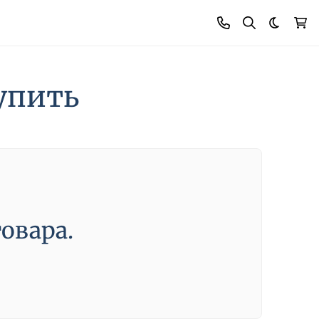
Темная
упить
овара.