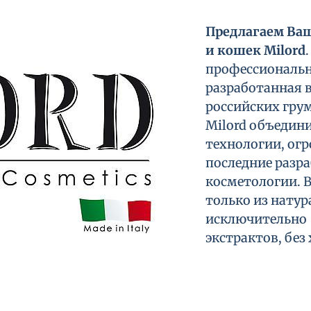
Предлагаем Ва
и кошек Milord
профессиональн
разработанная 
российских грум
Milord объедини
технологии, ог
последние разр
косметологии. 
только из натур
исключительно 
экстрактов, без