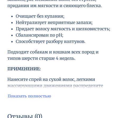
придания им мягкости и сияющего блеска.
Очищает без купания;
Нейтрализует неприятные запахи;
Придает волосу мягкость и шелковистость;
Сбалансирован по рН;
Способствует разбору колтунов.
Подходит собакам и кошкам всех пород и
типов шерсти старше 4 недель.
ПРИМЕНЕНИЕ:
Нанесите спрей на сухой волос, легкими
массирующими движениями распределите
средство по участкам шерсти, требующих
Показать полностью
очищения, затем расчешите гребнем или
пуходеркой. Повторяйте процедуру 2-3 раза в
неделю или по мере необходимост
Отзывы (0)