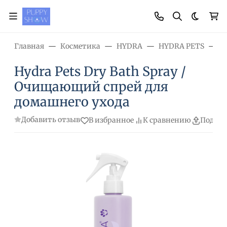
Темная
Главная
Косметика
HYDRA
HYDRA PETS
H
Hydra Pets Dry Bath Spray /
Очищающий спрей для
домашнего ухода
Добавить отзыв
В избранное
К сравнению
Подели