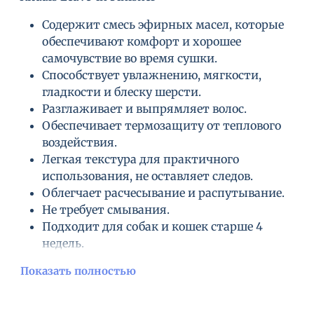
Содержит смесь эфирных масел, которые
обеспечивают комфорт и хорошее
самочувствие во время сушки.
Способствует увлажнению, мягкости,
гладкости и блеску шерсти.
Разглаживает и выпрямляет волос.
Обеспечивает термозащиту от теплового
воздействия.
Легкая текстура для практичного
использования, не оставляет следов.
Облегчает расчесывание и распутывание.
Не требует смывания.
Подходит для собак и кошек старше 4
недель.
Содерджит натуральные масла лаванды,
Показать полностью
травы лавандина, эвкалиптовое масло, масло
атласского кедра, масло фенхеля, масло цветов