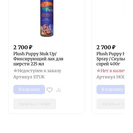
2 700
₽
2 700
₽
Plush Puppy Stuk Up/
Plush Puppy Hold 
Фиксирующий лак для
Spray / Скульп
шерсти 225 мл
спрей 400г
Недоступен к заказу
Нет в наличии
Артикул
STUK
Артикул
HOLD
В корзину
В корзину
Купить в 1 клик
Купить в 1 кли