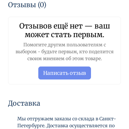
римской ромашки.
Отзывы (0)
ПРИМЕНЕНИЕ:
После мытья удалите с шерсти
излишки воды. Нанесите Несмываемый
Отзывов ещё нет — ваш
кондиционер HYDRA Pet Spa Rituals Leave-in
может стать первым.
Finisher на руки и распределите по всей
поверхности, тщательно массируя. Затем
Помогите другим пользователям с
приступайте к обычной сушке.
выбором - будьте первым, кто поделится
своим мнением об этом товаре.
Состав:
Water, cetyl alcohol/ stearyl alcohol/ lactic
acid, bis-cetearyl amodimethicone, fragrance,
Написать отзыв
glycerin, cyclopentasiloxane, quaternium-80,
phenoxyethanol/ ethylhexylglycerin, disodium
EDTA, and lavender oil/ lavandin herb oil/
eucalyptus oil/ Atlas cedarwood oil/ fennel oil/
Доставка
Roman chamomile flower oil.
Мы отгружаем заказы со склада в Санкт-
Петербурге. Доставка осуществляется по