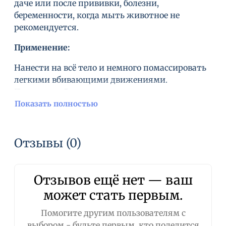
даче или после прививки, болезни,
беременности, когда мыть животное не
рекомендуется.
Применение:
Нанести на всё тело и немного помассировать
легкими вбивающими движениями.
Подождать 5 минут и полностью счесать
пудру в направлении естественного роста
Показать полностью
волос. Шерсть Вашей собаки станет
шелковистой и лёгкой, а цвета вновь станут
живыми и яркими.
Отзывы (0)
Отзывов ещё нет — ваш
может стать первым.
Помогите другим пользователям с
выбором - будьте первым, кто поделится