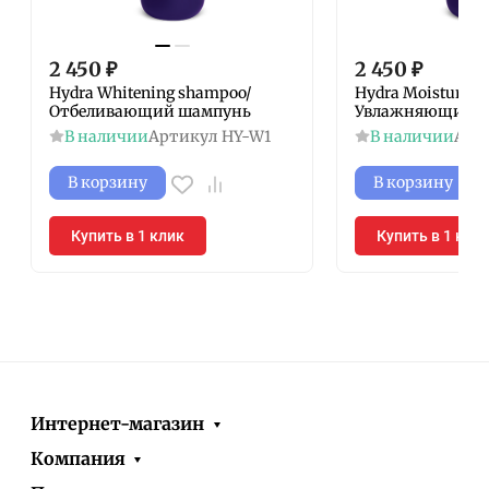
2 450
₽
2 450
₽
Hydra Whitening shampoo/
Hydra Moisturizin
Отбеливающий шампунь
Увлажняющий к
В наличии
Артикул
HY-W1
В наличии
Арт
В корзину
В корзину
Купить в 1 клик
Купить в 1 кли
Интернет-магазин
Компания