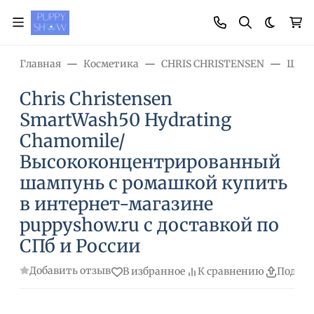
Темная
Главная
Косметика
CHRIS CHRISTENSEN
Шам
Chris Christensen
SmartWash50 Hydrating
Chamomile/
Высококонцентрированный
шампунь с ромашкой купить
в интернет-магазине
puppyshow.ru с доставкой по
СПб и России
Добавить отзыв
В избранное
К сравнению
Подели