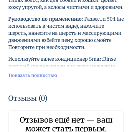
типах волос, как для собаки и кошки. Делает
кожу упругой, а волосы чистыми и здоровыми.
Руководство по применению:
Развести 50:1 (не
использовать в чистом виде), намочите
шерсть, нанесите на шерсть и массирующими
движениями взбейте пену, хорошо смойте.
Повторите при необходимости.
Используйте далее кондиционер SmartRinse
который предназначен для восстановления
потерянной влаги и оживить сухие волосы.
Показать полностью
Меры предосторожности:
Только для
наружного применения.
Отзывы (0)
Избегать попадания в глаза.
В случае попадания - незамедлительно
Отзывов ещё нет — ваш
промыть их водой.
может стать первым.