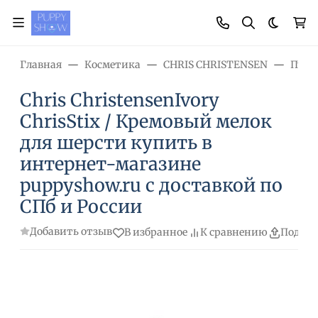
Темная
Главная
Косметика
CHRIS CHRISTENSEN
Пудр
Chris ChristensenIvory
ChrisStix / Кремовый мелок
для шерсти купить в
интернет-магазине
puppyshow.ru с доставкой по
СПб и России
Добавить отзыв
В избранное
К сравнению
Подели