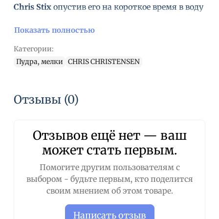
Chris Stix
опустив его на короткое время в воду
и нанесите прямо на шерсть или при помощи
тампона, кисточки или кончиков пальцев.
Показать полностью
Дайте высохнуть (высыхает быстро), затем с
Категории:
помощью губки или прочесывая (лучше всего
Пудра, мелки
CHRIS CHRISTENSEN
зубной щеткой) создайте желаемый цветовой
результат. Легко смывается шампунем. Мелок
можно использовать много раз: просто дайте
Отзывы (0)
мелку высохнуть и храните его в пластиковом
пакете.
Не допускайте попадания в глаза!
Отзывов ещё нет — ваш
может стать первым.
Помогите другим пользователям с
выбором - будьте первым, кто поделится
своим мнением об этом товаре.
Написать отзыв