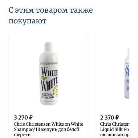
С этим товаром также
покупают
3 270
₽
2 370
₽
Chris Christensen White on White
Chris Christensen 
Shampoo/ Шампунь для белой
Liquid Silk Prote
шерсти
шелковый проте