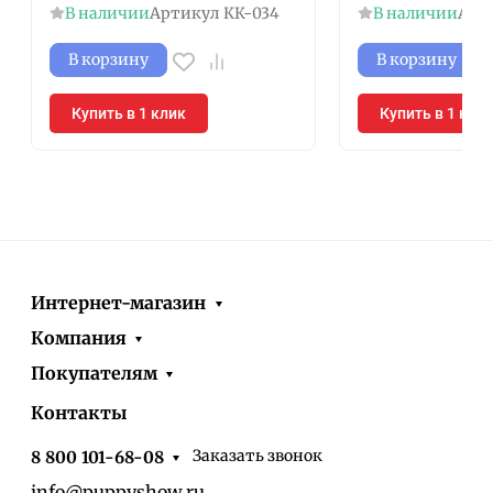
В наличии
Артикул
КК-034
В наличии
Арт
В корзину
В корзину
Купить в 1 клик
Купить в 1 кли
Интернет-магазин
Компания
Покупателям
Контакты
Заказать звонок
8 800 101-68-08
info@puppyshow.ru