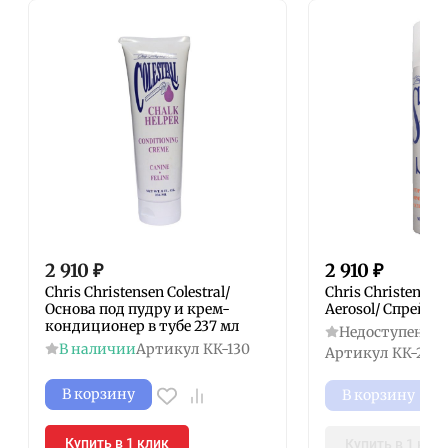
2 910
₽
2 910
₽
Chris Christensen Colestral/
Chris Christensen 
Основа под пудру и крем-
Aerosol/ Спрей дл
кондиционер в тубе 237 мл
Недоступен к з
В наличии
Артикул
КК-130
Артикул
КК-253
В корзину
В корзину
Купить в 1 клик
Купить в 1 кли