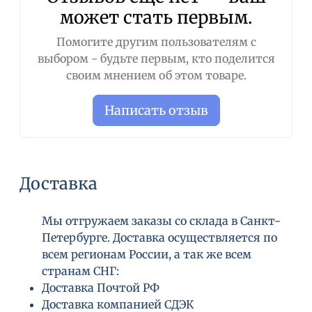
может стать первым.
неразбавленным
). Намочите шерсть, нанесите
непосредственно на шерсть. Промассажируйте
Помогите другим пользователям с
до образования густой пены, тщательно
выбором - будьте первым, кто поделится
прополосните. Повторите в случае
своим мнением об этом товаре.
необходимости. Завершите купание
кондиционером SmartRinse и духами
Написать отзыв
SmartScent желательно того же аромата.
Предостережение:
не допускайте попадания в
глаза. В случае попадания - немедленно
промойте большим количеством воды.
Доставка
Только для наружного использования.
Мы отгружаем заказы со склада в Санкт-
Петербурге. Доставка осуществляется по
всем регионам России, а так же всем
странам СНГ:
Доставка Почтой РФ
Доставка компанией СДЭК