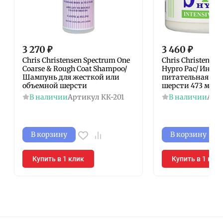
3 270
₽
3 460
₽
Chris Christensen Spectrum One
Chris Christensen
Coarse & Rough Coat Shampoo/
Hypro Pac/ Инте
Шампунь для жесткой или
питательная мас
объемной шерсти
шерсти 473 мл
В наличии
Артикул
КК-201
В наличии
Арт
В корзину
В корзину
Купить в 1 клик
Купить в 1 кли