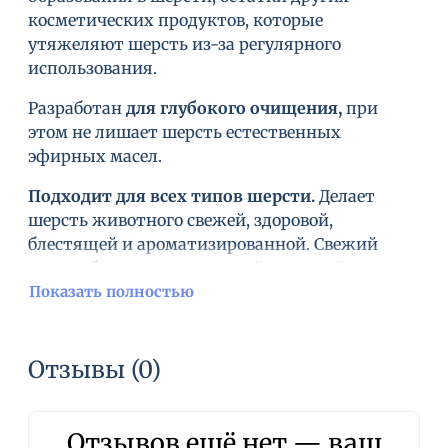
косметических продуктов, которые
утяжеляют шерсть из-за регулярного
использования.
Разработан
для глубокого очищения,
при
этом не лишает шерсть естественных
эфирных масел.
Подходит для всех типов шерсти.
Делает
шерсть животного свежей, здоровой,
блестящей и ароматизированной. Свежий
запах яблока имеет нежный и мягкий аромат.
Показать полностью
Благодаря высокой концентрации шампуня
рекомендован для использования грумерами, а
также владельцами животных, у которых
Отзывы (0)
много питомцев.
Рекомендации по применению:
Разбавьте
Отзывов ещё нет — ваш
шампунь в соотношении 50:1 (
не используйте