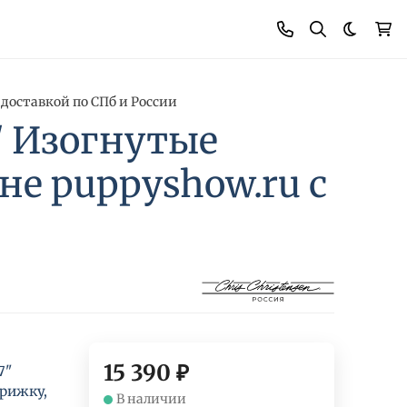
Темная
 доставкой по СПб и России
s/ Изогнутые
е puppyshow.ru с
15 390
₽
7"
рижку,
В наличии