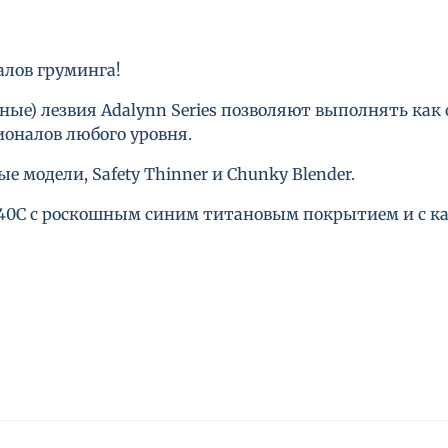
алов груминга!
ые) лезвия Adalynn Series позволяют выполнять как 
оналов любого уровня.
модели, Safety Thinner и Chunky Blender.
440C с роскошным синим титановым покрытием и с