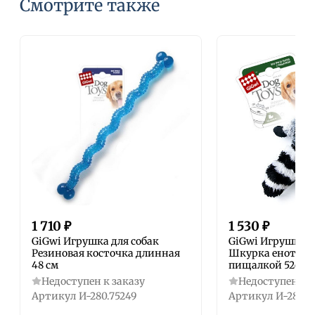
Смотрите также
1 710
₽
1 530
₽
GiGwi Игрушка для собак
GiGwi Игрушка д
Резиновая косточка длинная
Шкурка енота с 
48 см
пищалкой 52см
Недоступен к заказу
Недоступен к з
Артикул
И-280.75249
Артикул
И-280.7