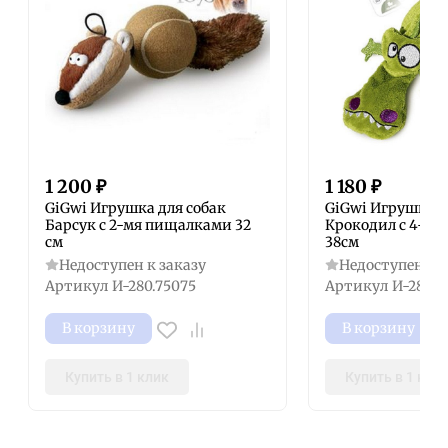
1 200
₽
1 180
₽
GiGwi Игрушка для собак
GiGwi Игрушка д
Барсук с 2-мя пищалками 32
Крокодил с 4-м
см
38см
Недоступен к заказу
Недоступен к з
Артикул
И-280.75075
Артикул
И-280.7
В корзину
В корзину
Купить в 1 клик
Купить в 1 кли