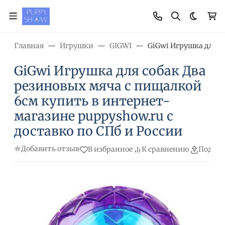
Темная
Главная
Игрушки
GIGWI
GiGwi Игрушка для с
GiGwi Игрушка для собак Два
резиновых мяча с пищалкой
6см купить в интернет-
магазине puppyshow.ru с
доставко по СПб и России
Добавить отзыв
В избранное
К сравнению
Подели