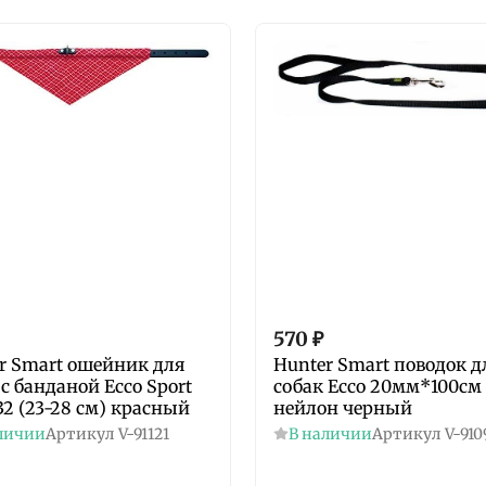
570
₽
r Smart ошейник для
Hunter Smart поводок д
 с банданой Ecco Sport
собак Ecco 20мм*100см
 32 (23-28 см) красный
нейлон черный
личии
Артикул
V-91121
В наличии
Артикул
V-910