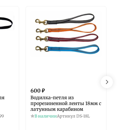
600
₽
600
ля
Водилка-петля из
Повод
прорезиненной ленты 18мм с
из с
латунным карабином
стал
99
В наличии
Артикул
DS-18L
В н