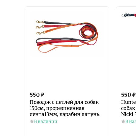
550
₽
550
₽
Поводок с петлей для собак
Hunte
150см, прорезиненная
собак
лента13мм, карабин латунь.
Nicki
В наличии
В на