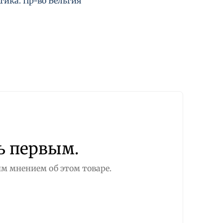
тика. Пр-во Бельгия
ь первым.
м мнением об этом товаре.