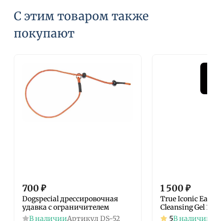
С этим товаром также
покупают
700
₽
1 500
₽
Dogspecial дрессировочная
True Iconic Ear Ca
удавка с ограничителем
Cleansing Gel 125
В наличии
Артикул
DS-52
5
В наличии
Ар