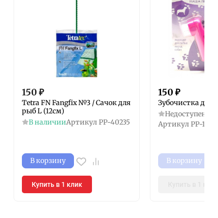
150
₽
150
₽
Tetra FN Fangfix №3 / Сачок для
Зубочистка для со
рыб L (12см)
Недоступен к з
В наличии
Артикул
PP-40235
Артикул
PP-1739
В корзину
В корзину
Купить в 1 клик
Купить в 1 кли