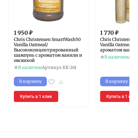
1 950
₽
1 770
₽
Chris Christensen SmartWash50
Chris Christensen
Vanilla Oatmeal/
Vanilla Oatmeal/
Высококонцентрированный
ароматом ванили
шампунь с ароматом ванили и
В наличии
Арт
овсянкой
В наличии
Артикул
КК-261
В корзину
В корзину
Купить в 1 клик
Купить в 1 кли