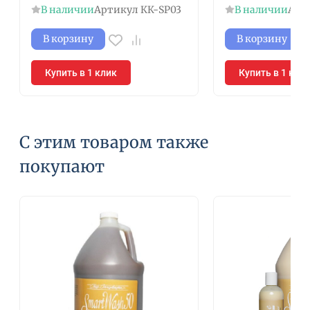
В наличии
Артикул
КК-SP03
В наличии
Арт
В корзину
В корзину
Купить в 1 клик
Купить в 1 кли
С этим товаром также
покупают