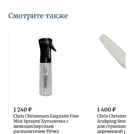
Смотрите также
1 240
₽
1 400
₽
Chris Christensen Exquisite Fine
Chris Christense
Mist Sprayer/ Бутылочка с
Scultping Stone S
мелкодисперсным
для стриппинга 
распылителем 350мл
деревянной ручке