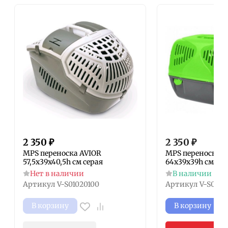
2 350
₽
2 350
₽
MPS переноска AVIOR
MPS переноска SI
57,5х39х40,5h см серая
64х39х39h см зел
Нет в наличии
В наличии
Артикул
V-S01020100
Артикул
V-S0101
В корзину
В корзину